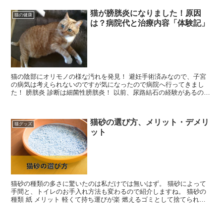
猫が膀胱炎になりました！原因
猫の健康
は？病院代と治療内容「体験記」
猫の陰部にオリモノの様な汚れを発見！ 避妊手術済みなので、子宮
の病気は考えられないのですが気になったので病院へ行ってきまし
た！ 膀胱炎 診断は細菌性膀胱炎！ 以前、尿路結石の経験があるの
で、「またかも！」と冷や汗が出ましたが今回は細菌性の膀...
猫砂の選び方、メリット・デメリ
猫グッズ
ット
猫砂の種類の多さに驚いたのは私だけでは無いはず。 猫砂によって
手間と、トイレのお手入れ方法も変わるので紹介しますね。 猫砂の
種類 紙 メリット 軽くて持ち運びが楽 燃えるゴミとして捨てられる
デメリット ホコリが舞う 軽いので肉球に挟まった...