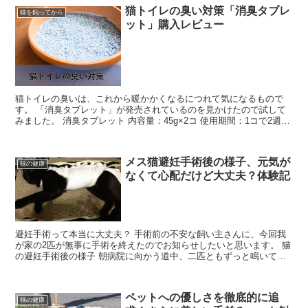
猫トイレの臭い対策「消臭タブレ
猫を飼ってから
ット」購入レビュー
猫トイレの臭いは、これから暖かかくなるにつれて気になるもので
す。 「消臭タブレット」が発売されているのを見かけたので試して
みました。 消臭タブレット 内容量：45g×2コ 使用期間：1コで2週間
ナチュラルハーブの香り 大塚グループ アース...
メス猫避妊手術後の様子、元気が
猫の健康
なくて心配だけど大丈夫？体験記
避妊手術って本当に大丈夫？ 手術前の不安な飼い主さんに、今回我
が家の2匹が無事に手術を終えたのでお知らせしたいと思います。 猫
の避妊手術後の様子 朝病院に向かう道中、二匹ともずっと鳴いてい
ました。 私の不安な気持ちが伝わっているかのよう・・...
ペットへの優しさを徹底的に追
猫の健康