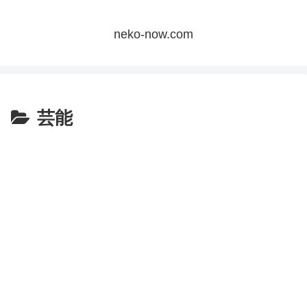
neko-now.com
芸能