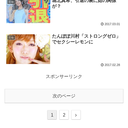
堀北真希、引退の裏に姑の関係
芸能
が？
2017.03.01
たんぽぽ川村「ストロングゼロ」
芸能
でセクシーレモンに
2017.02.28
スポンサーリンク
次のページ
次
1
2
へ