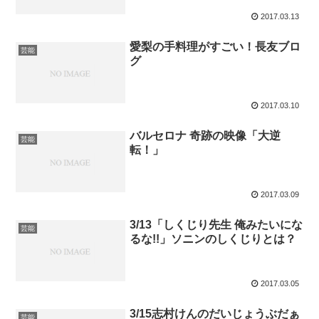
2017.03.13
愛梨の手料理がすごい！長友ブロ
芸能
グ
2017.03.10
バルセロナ 奇跡の映像「大逆
芸能
転！」
2017.03.09
3/13「しくじり先生 俺みたいにな
芸能
るな!!」ソニンのしくじりとは？
2017.03.05
3/15志村けんのだいじょうぶだぁ
芸能