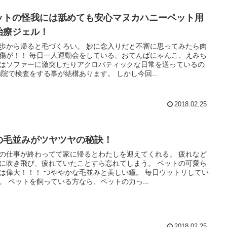
ットの怪我には舐めても安心マヌカハニーペット用
治療ジェル！
歩から帰ると毛づくろい。 妙に念入りだと不審に思ってみたら肉
傷が！！ 毎日一人運動会をしている、おてんばにゃんこ、えみち
はソファーに激突したりアクロバティックな日常を送っているの
病院で検査をする事が結構あります。 しかし今回...
2018.02.25
の毛並みがツヤツヤの秘訣！
の仕事が終わってて家に帰るとわたしを迎えてくれる。 疲れなど
に吹き飛び、疲れていたことすら忘れてしまう。 ペットの可愛ら
は偉大！！！ つややかな毛並みと美しい瞳。 毎日ウットリしてい
。 ペットを飼っている方なら、ペットの力っ...
2018.02.25