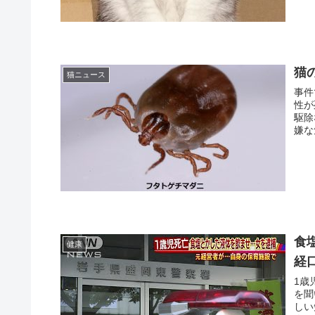
猫
猫ニュース
事件
性が
駆除
嫌な
食
健康
経
1歳
を聞
しい