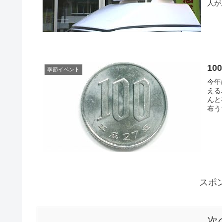
人が
1
季節イベント
今年
える
んと
布う
スポ
次