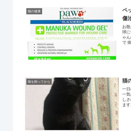
ペ
猫の健康
傷
お散
球に
ゃん
で 
猫
猫を飼ってから
一日
一気
しさ
ます