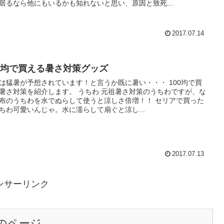
居るなら他にもいるかも知れないと思い、原因と致死...
2017.07.14
00均で買える暑さ対策グッズ
は猛暑が予想されています！と言うか既に暑い・・・ 100均で買
暑さ対策を紹介します。 うちわ 元祖暑さ対策のうちわですが、な
布のうちわを水でぬらして使うと涼しさ倍増！！ セリアで買った
ちわ可愛いんじゃ。水に濡らして扇ぐと涼し...
2017.07.13
ンサーリンク
のページ