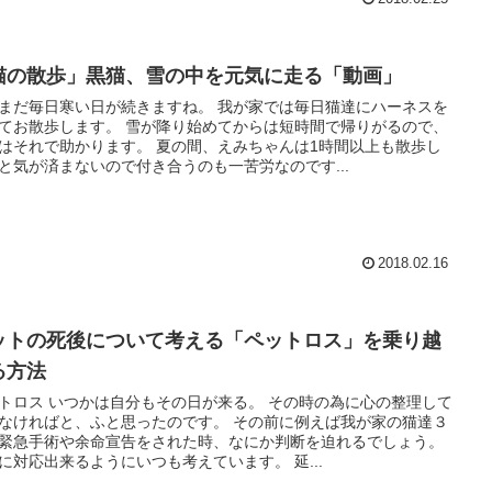
猫の散歩」黒猫、雪の中を元気に走る「動画」
まだ毎日寒い日が続きますね。 我が家では毎日猫達にハーネスを
てお散歩します。 雪が降り始めてからは短時間で帰りがるので、
はそれで助かります。 夏の間、えみちゃんは1時間以上も散歩し
と気が済まないので付き合うのも一苦労なのです...
2018.02.16
ットの死後について考える「ペットロス」を乗り越
る方法
トロス いつかは自分もその日が来る。 その時の為に心の整理して
なければと、ふと思ったのです。 その前に例えば我が家の猫達３
緊急手術や余命宣告をされた時、なにか判断を迫れるでしょう。
に対応出来るようにいつも考えています。 延...