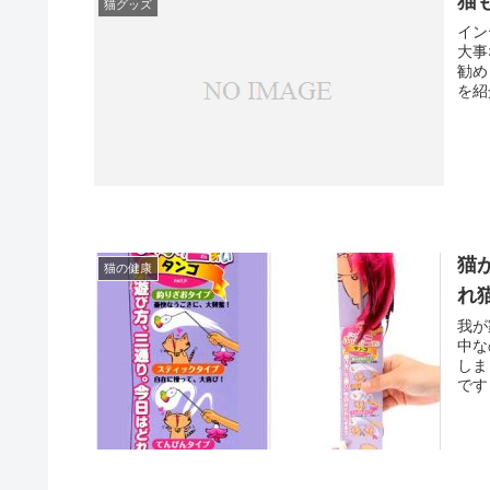
猫
猫グッズ
イン
大事
勧め
を紹介
猫
猫の健康
れ
我が
中な
しま
です