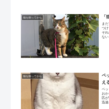
「
猫を飼ってから
まだ
つけ
それ
ない
ペ
猫を飼ってから
え
ペッ
おか
匹が
迅速