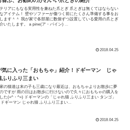
も喜ぶ、お勧めのかわいい爪とぎの紹介
テリアにもなる実用性を兼ねた爪とぎ 爪とぎは無くてはならない
なアイテム！ 壁やソファーが傷つく前にたくさん準備する事をお
します＾＾ 我が家で各部屋に数個ずつ設置している愛用の爪とぎ
いたします。 a pine(ア・パイン) ...
2018.04.25
が気に入った「おもちゃ」紹介！ドギーマン じゃ
猫ふりふり三まい
家の猫達は末の子も三歳になり最近は、おもちゃよりお散歩に夢
のですが 雨の日はお散歩に行けないので久々におもちゃの購入を
した(=^・^=) ドギーマンの「じゃれ猫 ふりふり三まい タンゴ」
 ドギーマン じゃれ猫 ふりふり三まい...
2018.04.25