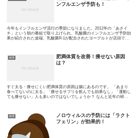
ンフルエンザ予防も！
今年もインフルエンザ流行の季節になりました。2012年の「あさイ
チ」という朝の番組で取り上げられ、乳酸菌のインフルエンザ予防効
果が紹介された途端、乳酸菌R-1が配合されたヨーグルトが店頭で売
り切れ状態を見かけるようになりました。今では箱売り...
肥満体質を改善！痩せない原因
健康
は？
すぐ太る・痩せにくい肥満体質の原因は腸にあるのです。 「あまり
食べてないのに太る」「痩せるサプリを飲んでも効果なし」「運動し
ても痩せない」人も多いのではないでしょうか？ なんと近年の研究
により痩せない原因が腸内の「デブ菌」であることが明らか...
ノロウィルスの予防には「ラクト
健康
フェリン」が効果的！