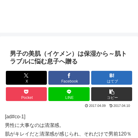
男子の美肌（イケメン）は保湿から～肌ト
ラブルに悩む息子へ贈る
X
Facebook
はてブ
Pocket
LINE
コピー
2017.04.09
2017.04.10
[ad#co-1]
男性に大事なのは清潔感。
肌がキレイだと清潔感が感じられ、それだけで男前120％