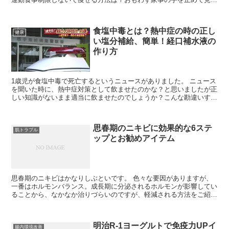
っちゃいました。 太り過ぎで相方が病気になった太...
食塩中毒とは？熱中症の時の正し
健康
い塩分補給、簡単！経口補水液の
作り方
1歳児が食塩中毒で死亡するというニュースがありました。 ニュース
を聞いた時に、熱中症対策として飲ませたのかな？と思いましたが正
しい知識がないまま適当に飲ませたのでしょうか？こんな勘違いする
人が居るなら他にもいるかも知れないと思い、原因と致死...
思春期のニキビに効果的な6ステ
肌トラブル
ップとお勧めアイテム
思春期のニキビはかなりしぶといです。 色々な要因がありますが、
一番はホルモンバランス。成長期に分泌されるホルモンが影響してい
ることから、なかなか治りづらいのですが、軽減される方法をご紹介
します。 1.洗顔は朝と夜の2回！ 顔の油が悪いとばか...
明治R-1ヨーグルトで免疫力UPイ
腸内環境改善