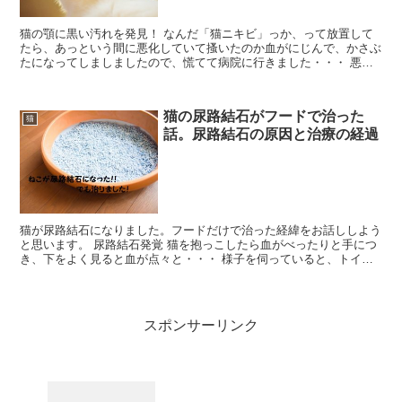
猫の顎に黒い汚れを発見！ なんだ「猫ニキビ」っか、って放置して
たら、あっという間に悪化していて搔いたのか血がにじんで、かさぶ
たになってしましましたので、慌てて病院に行きました・・・ 悪化
する前に顎ニキビの原因と治療方法を知って予防しましょう...
猫の尿路結石がフードで治った
猫
話。尿路結石の原因と治療の経過
猫が尿路結石になりました。フードだけで治った経緯をお話ししよう
と思います。 尿路結石発覚 猫を抱っこしたら血がべったりと手につ
き、下をよく見ると血が点々と・・・ 様子を伺っていると、トイレ
に何度も行き、少量のおしっこは真っ赤。 実はこの子は...
スポンサーリンク