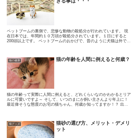
きる事は・・・
ペットブームの裏側で、悲惨な動物の殺処分が行われています。 現
在日本では、年間約１０万頭が殺処分されています。１日にすると
200頭以上です。 ペットブームのおかげで、昔のように犬猫は外で飼
う、ご飯も残飯等の常識が変わってきているのは良い事で...
猫の年齢を人間に例えると何歳？
猫の健康
猫の年齢って実際に人間に例えると、どれくらいなのかわかるとリア
ルに可愛いですよ～ そして、いつのまにか飼い主さんより年上に！
最近偉そうな態度のお宅の猫ちゃん、何歳か知ってますか！？ 出生
の時期がはっきりしない子猫ちゃんが突然うちにやってきた...
猫砂の選び方、メリット・デメリ
猫グッズ
ット