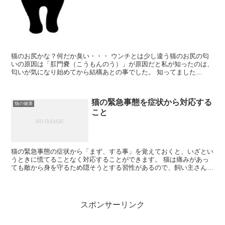
猫のお尻かな？何だか臭い・・・ ウンチとは少し違う猫のお尻の匂
いの原因は「肛門嚢（こうもんのう）」が原因だと私が知ったのは、
匂いが気になり始めてから結構あとの事でした。 知ってました
か！？服に着くと大変です。どこ居ても匂いが付いてきますよ（...
猫の緊急事態を症状から対応する
猫の健康
こと
猫の緊急事態の症状から「まず、する事」を覚えておくと、いざとい
うときに慌てることなく対応することができます。 猫は痛みがあっ
ても敵から身を守るため隠そうとする習性があるので、飼い主さんが
いち早く気が付いてあげる事が重要になってきます。 1....
スポンサーリンク