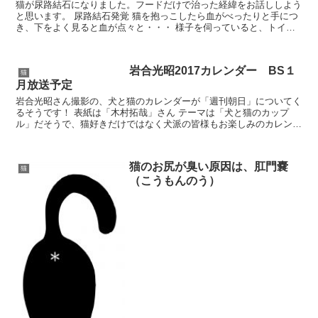
猫が尿路結石になりました。フードだけで治った経緯をお話ししよう
と思います。 尿路結石発覚 猫を抱っこしたら血がべったりと手につ
き、下をよく見ると血が点々と・・・ 様子を伺っていると、トイレ
に何度も行き、少量のおしっこは真っ赤。 実はこの子は...
岩合光昭2017カレンダー BS１
猫
月放送予定
岩合光昭さん撮影の、犬と猫のカレンダーが「週刊朝日」についてく
るそうです！ 表紙は「木村拓哉」さん テーマは「犬と猫のカップ
ル」だそうで、猫好きだけではなく犬派の皆様もお楽しみのカレンダ
ーですね＾＾「君といつまでも」というタイトルのも心惹か...
猫のお尻が臭い原因は、肛門嚢
猫
（こうもんのう）