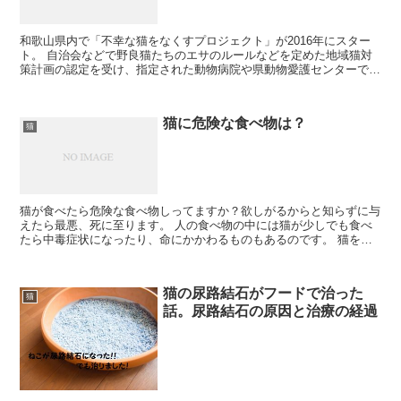
和歌山県内で「不幸な猫をなくすプロジェクト」が2016年にスター
ト。 自治会などで野良猫たちのエサのルールなどを定めた地域猫対
策計画の認定を受け、指定された動物病院や県動物愛護センターで不
妊・去勢を無料で受けられる「手術券」を交付してきた。...
猫に危険な食べ物は？
猫
猫が食べたら危険な食べ物しってますか？欲しがるからと知らずに与
えたら最悪、死に至ります。 人の食べ物の中には猫が少しでも食べ
たら中毒症状になったり、命にかかわるものもあるのです。 猫を迎
え入れたら絶対に覚えておきましょうね！ カカオ カカオ...
猫の尿路結石がフードで治った
猫
話。尿路結石の原因と治療の経過