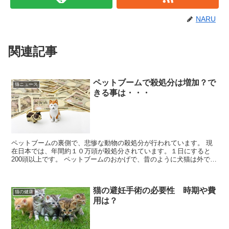
NARU
関連記事
ペットブームで殺処分は増加？で
猫ニュース
きる事は・・・
ペットブームの裏側で、悲惨な動物の殺処分が行われています。 現
在日本では、年間約１０万頭が殺処分されています。１日にすると
200頭以上です。 ペットブームのおかげで、昔のように犬猫は外で飼
う、ご飯も残飯等の常識が変わってきているのは良い事で...
猫の避妊手術の必要性 時期や費
猫の健康
用は？