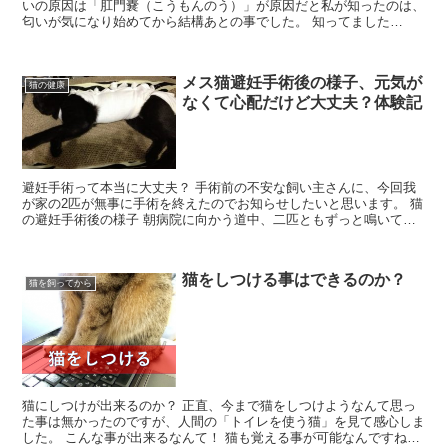
いの原因は「肛門嚢（こうもんのう）」が原因だと私が知ったのは、
匂いが気になり始めてから結構あとの事でした。 知ってました
か！？服に着くと大変です。どこ居ても匂いが付いてきますよ（...
メス猫避妊手術後の様子、元気が
猫の健康
なくて心配だけど大丈夫？体験記
避妊手術って本当に大丈夫？ 手術前の不安な飼い主さんに、今回我
が家の2匹が無事に手術を終えたのでお知らせしたいと思います。 猫
の避妊手術後の様子 朝病院に向かう道中、二匹ともずっと鳴いてい
ました。 私の不安な気持ちが伝わっているかのよう・・...
猫をしつける事はできるのか？
猫を飼ってから
猫にしつけが出来るのか？ 正直、今まで猫をしつけようなんて思っ
た事は無かったのですが、人間の「トイレを使う猫」を見て感心しま
した。 こんな事が出来るなんて！ 猫も覚える事が可能なんですね。