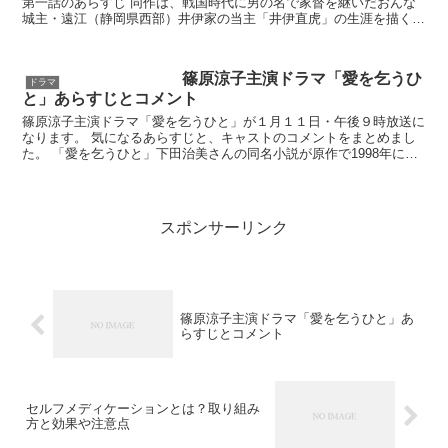
第一話のあらすじ 同作は、戦国時代に男の名で家督を継いだおんな
城主・遠江（静岡県西部）井伊家の当主「井伊直虎」の生涯を描く。
直虎は、駿河の今川、甲斐の武田、三河の徳川と3つの...
篠原涼子主演ドラマ「愛を乞うひ
ドラマ
と」あらすじとコメント
篠原涼子主演ドラマ「愛を乞うひと」が１月１１日・午後９時放送に
なります。 気になるあらすじと、キャストのコメントをまとめまし
た。 「愛を乞うひと」下田治美さんの同名小説が原作で1998年に原
田美枝子さんが主演で映画化されています。 娘に激し...
スポンサーリンク
篠原涼子主演ドラマ「愛を乞うひと」あ
らすじとコメント
セルフメディケーションとは？取り組み
方と効果や注意点