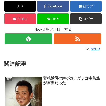
X
Facebook
はてブ
Pocket
LINE
コピー
NARUをフォローする
NARU
関連記事
宮根誠司の声がガラガラは寺島進
芸能
が原因だった