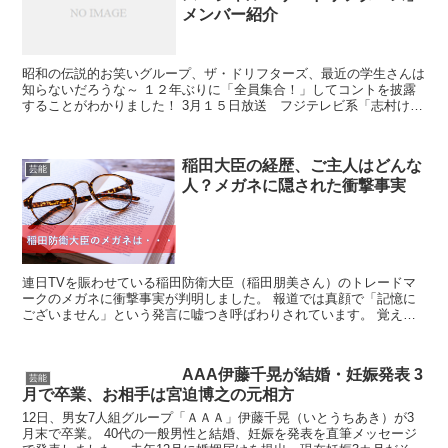
メンバー紹介
昭和の伝説的お笑いグループ、ザ・ドリフターズ、最近の学生さんは
知らないだろうな～ １２年ぶりに「全員集合！」してコントを披露
することがわかりました！ 3月１５日放送 フジテレビ系「志村けん
のだいじょうぶだぁスペシャル」 午後7：00～ 10...
稲田大臣の経歴、ご主人はどんな
芸能
人？メガネに隠された衝撃事実
連日TVを賑わせている稲田防衛大臣（稲田朋美さん）のトレードマ
ークのメガネに衝撃事実が判明しました。 報道では真顔で「記憶に
ございません」という発言に嘘つき呼ばわりされています。 覚えて
いない事って結構あると思うし、そんなに攻めなくても・・...
AAA伊藤千晃が結婚・妊娠発表 3
芸能
月で卒業、お相手は宮迫博之の元相方
12日、男女7人組グループ「ＡＡＡ」伊藤千晃（いとうちあき）が3
月末で卒業。 40代の一般男性と結婚、妊娠を発表を直筆メッセージ