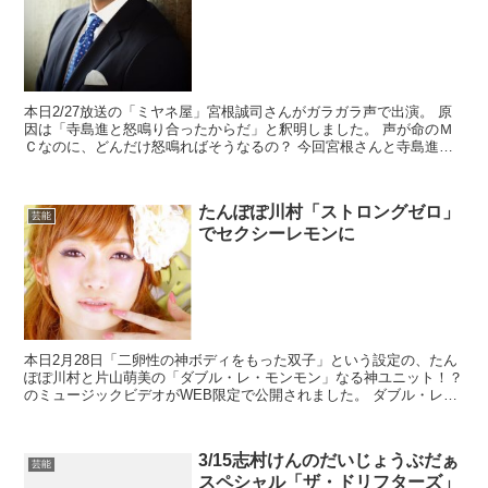
本日2/27放送の「ミヤネ屋」宮根誠司さんがガラガラ声で出演。 原
因は「寺島進と怒鳴り合ったからだ」と釈明しました。 声が命のＭ
Ｃなのに、どんだけ怒鳴ればそうなるの？ 今回宮根さんと寺島進さ
んは同じ年。 ご出身は別々のようですが、同級生って...
たんぽぽ川村「ストロングゼロ」
芸能
でセクシーレモンに
本日2月28日「二卵性の神ボディをもった双子」という設定の、たん
ぽぽ川村と片山萌美の「ダブル・レ・モンモン」なる神ユニット！？
のミュージックビデオがWEB限定で公開されました。 ダブル・レ・
モンモンは、サントリーのアルコール飲料「-196℃...
3/15志村けんのだいじょうぶだぁ
芸能
スペシャル「ザ・ドリフターズ」