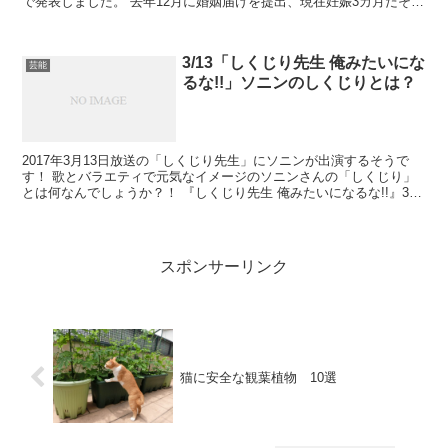
で発表しました。 去年12月に婚姻届けを提出、現在妊娠3カ月だそう
です。 出産は夏ですね＾＾ お相手の40代一般...
3/13「しくじり先生 俺みたいにな
芸能
るな!!」ソニンのしくじりとは？
2017年3月13日放送の「しくじり先生」にソニンが出演するそうで
す！ 歌とバラエティで元気なイメージのソニンさんの「しくじり」
とは何なんでしょうか？！ 『しくじり先生 俺みたいになるな!!』3時
間スペシャル テレビ朝日 (月)19:00～...
スポンサーリンク
猫に安全な観葉植物 10選