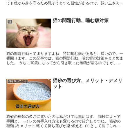
ても敵から身を守るため隠そうとする習性があるので、飼い主さんが
いち早く気が付いてあげる事が重要になってきます。 1....
猫の問題行動、噛む癖対策
猫
猫の問題行動って困りますよね、特に噛む癖があると、痛いので、一
番困ります。この記事では、猫の問題行動、噛む癖の対策をまとめま
した。 うちに10歳になってから引き取った雌猫が居るのですが、困
ったことにこの子の意思表示が全部「噛む」んです。 ど...
猫砂の選び方、メリット・デメリ
猫を飼ってから
ット
猫砂の種類の多さに驚いたのは私だけでは無いはず。 猫砂によって
手間と、トイレのお手入れ方法も変わるので紹介しますね。 猫砂の
種類 紙 メリット 軽くて持ち運びが楽 燃えるゴミとして捨てられる