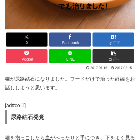
X
Facebook
はてブ
Pocket
LINE
コピー
2017.01.16
2017.02.15
猫が尿路結石になりました。フードだけで治った経緯をお
話ししようと思います。
[ad#co-1]
尿路結石発覚
猫を抱っこしたら血がべったりと手につき、下をよく見る