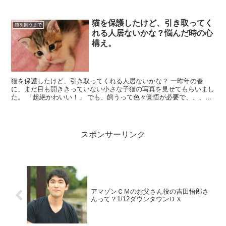
デメリット ホコリが舞う 軽いので肉球に挟まった...
猫を保護したけど、引き取ってく
猫を飼うまで
れる人居ないかな？悩んだ時の心
構え。
猫を保護したけど、引き取ってくれる人居ないかな？ 一昨年の春
に、まだ目も開ききっていない小さな子猫の写真を見せてもらいまし
た。 「超絶かわいい！」 でも、飼うって色々覚悟が必要で、、、悩
みますね。即答できない。 貸家だし、お金かかる、仕事は...
スポンサーリンク
アマゾンＣＭのお父さん役の吉田悟郎さ
んって？1/12ダウンタウンＤＸ