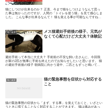
猫にしつけが出来るのか？ 正直、今まで猫をしつけようなんて思っ
た事は無かったのですが、人間の「トイレを使う猫」を見て感心しま
した。 こんな事が出来るなんて！ 猫も覚える事が可能なんですね。
さすがに、ここまでとはいかなくても、理解することが...
メス猫避妊手術後の様子、元気が
猫の健康
なくて心配だけど大丈夫？体験記
避妊手術って本当に大丈夫？ 手術前の不安な飼い主さんに、今回我
が家の2匹が無事に手術を終えたのでお知らせしたいと思います。 猫
の避妊手術後の様子 朝病院に向かう道中、二匹ともずっと鳴いてい
ました。 私の不安な気持ちが伝わっているかのよう・・...
猫の緊急事態を症状から対応する
猫の健康
こと
猫の緊急事態の症状から「まず、する事」を覚えておくと、いざとい
うときに慌てることなく対応することができます。 猫は痛みがあっ