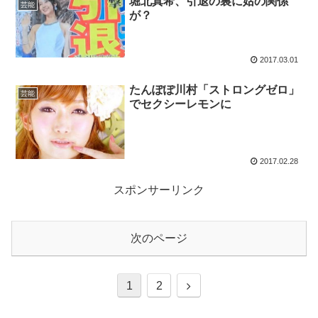
堀北真希、引退の裏に姑の関係
芸能
が？
2017.03.01
たんぽぽ川村「ストロングゼロ」
芸能
でセクシーレモンに
2017.02.28
スポンサーリンク
次のページ
次
1
2
へ