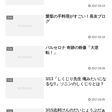
2017.03.13
愛梨の手料理がすごい！長友ブロ
芸能
グ
2017.03.10
バルセロナ 奇跡の映像「大逆
芸能
転！」
2017.03.09
3/13「しくじり先生 俺みたいにな
芸能
るな!!」ソニンのしくじりとは？
2017.03.05
3/15志村けんのだいじょうぶだぁ
芸能