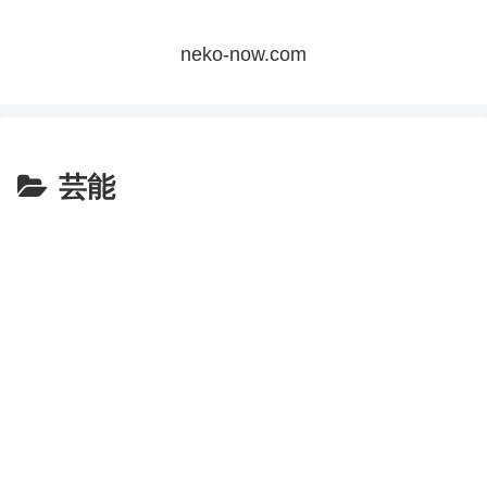
neko-now.com
芸能